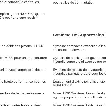
ion automatique contre les
pour salles de commutation
mplissage de 40 à 300 kg, une
10 s pour une suppression
Système De Suppression 
e débit des pistons ≤ 1250
Système compact d'extinction d'in
les salles de serveurs
uel FM200 pour une température
Cylindre de stockage de gaz recha
incendie commercial avec coque en
curité avec support technique en
Système de réseau de tuyauterie a
incendies par gaz propre pour les
ie haute performance pour les
Équipement d'extinction d'incendie
NOVEC1230
ncendies de haute performance
Novec1230 Système d'incendie du r
agents propres pour les salles de 
ction contre les incendies
Novec1230 Système d'extinction d'