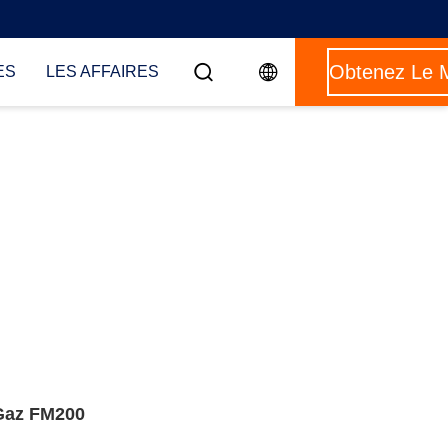
ES
LES AFFAIRES
 Gaz FM200