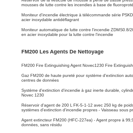
Réservoir de la vésicule de mousse à perte de basse press
mousses de lutte contre les incendies à base de fluoroprot
Moniteur d'incendie électrique à télécommande série PSKD
acier inoxydable antidéflagrant
Moniteur automatique de lutte contre l'incendie ZDMS0.8/2
en acier inoxydable pour la lutte contre l'incendie
FM200 Les Agents De Nettoyage
FM200 Fire Extinguishing Agent Novec1230 Fire Extinguish
Gaz FM200 de haute pureté pour système d'extinction auto
centres de données
Système d'extinction d'incendie à gaz inerte durable, cylin
Novec 1230
Réservoir d'agent de 200 L FK-5-1-12 avec 250 kg de poid
systèmes d'extinction d'incendie propres - Vaisseau sous p
Agent extincteur FM200 (HFC-227ea) - Agent propre à 99,9
données, sans résidu