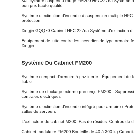
30L cylindre suspendu rouge FM200 HFC227ea Système d'e
bon prix haute qualité
Système d'extinction d'incendie à suspension multiple HF
protection
Xingjin GQQ70 Cabinet HFC 227ea Système d'extinction d'i
Equipement de lutte contre les incendies de type armoire
Xingjin
Système Du Cabinet FM200
Système compact d'armoire à gaz inerte - Équipement de lu
fiable
Système de stockage externe préconçu FM200 - Suppressio
centrales électriques
Système d'extinction d'incendie intégré pour armoire / Pro
salles de serveurs
L'extincteur de cabinet M200. Pas de résidus. Centres de 
Cabinet modulaire FM200 Bouteille de 40 à 300 kg Capaci