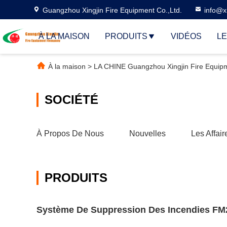
Guangzhou Xingjin Fire Equipment Co.,Ltd.
info@xi
À LA MAISON
PRODUITS
VIDÉOS
LE
À la maison
>
LA CHINE Guangzhou Xingjin Fire Equipme
SOCIÉTÉ
À Propos De Nous
Nouvelles
Les Affair
PRODUITS
Système De Suppression Des Incendies FM