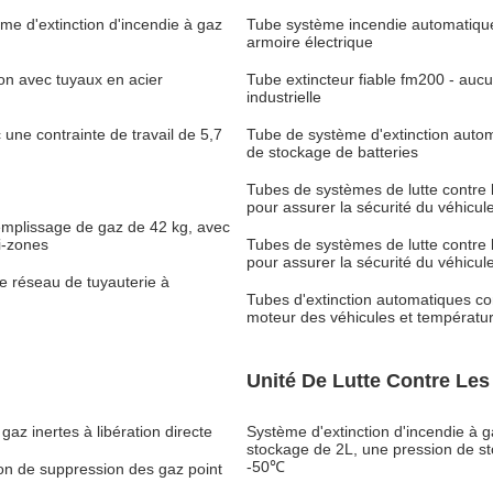
me d'extinction d'incendie à gaz
Tube système incendie automatique
armoire électrique
on avec tuyaux en acier
Tube extincteur fiable fm200 - auc
industrielle
 une contrainte de travail de 5,7
Tube de système d'extinction autom
de stockage de batteries
Tubes de systèmes de lutte contre 
pour assurer la sécurité du véhicul
emplissage de gaz de 42 kg, avec
i-zones
Tubes de systèmes de lutte contre 
pour assurer la sécurité du véhicul
 réseau de tuyauterie à
Tubes d'extinction automatiques co
moteur des véhicules et températur
Unité De Lutte Contre Les
az inertes à libération directe
Système d'extinction d'incendie à
stockage de 2L, une pression de 
-50℃
on de suppression des gaz point