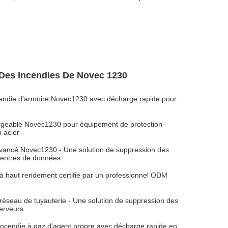
Des Incendies De Novec 1230
cendie d'armoire Novec1230 avec décharge rapide pour
rgeable Novec1230 pour équipement de protection
 acier
vancé Novec1230 - Une solution de suppression des
 centres de données
 à haut rendement certifié par un professionnel ODM
éseau de tuyauterie - Une solution de suppression des
serveurs
incendie à gaz d'agent propre avec décharge rapide en