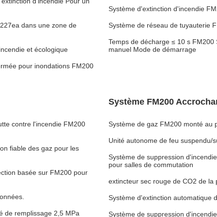
xtinction d'incendie Pour un
Système d'extinction d'incendie 
C 227ea dans une zone de
Système de réseau de tuyauterie F
Temps de décharge ≤ 10 s FM200 S
ncendie et écologique
manuel Mode de démarrage
 fermée pour inondations FM200
Système FM200 Accrocha
tte contre l'incendie FM200
Système de gaz FM200 monté au pla
Unité autonome de feu suspendu/s
n fiable des gaz pour les
Système de suppression d'incendi
pour salles de commutation
tection basée sur FM200 pour
extincteur sec rouge de CO2 de 
données.
Système d'extinction automatique
té de remplissage 2,5 MPa
Système de suppression d'incendi