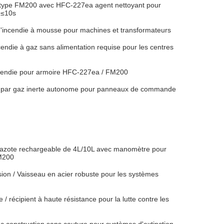
e type FM200 avec HFC-227ea agent nettoyant pour
 ≤10s
d'incendie à mousse pour machines et transformateurs
cendie à gaz sans alimentation requise pour les centres
incendie pour armoire HFC-227ea / FM200
es par gaz inerte autonome pour panneaux de commande
 l'azote rechargeable de 4L/10L avec manomètre pour
FM200
ion / Vaisseau en acier robuste pour les systèmes
/ récipient à haute résistance pour la lutte contre les