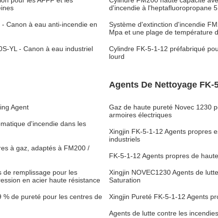
ion pour les AFFF et les
Cylindre FM200 haute capacité avec
éines
d'incendie à l'heptafluoropropane 
 - Canon à eau anti-incendie en
Système d'extinction d'incendie F
Mpa et une plage de température 
0S-YL - Canon à eau industriel
Cylindre FK-5-1-12 préfabriqué pou
lourd
Agents De Nettoyage FK-5
ing Agent
Gaz de haute pureté Novec 1230 po
armoires électriques
matique d'incendie dans les
Xingjin FK-5-1-12 Agents propres es
industriels
dres à gaz, adaptés à FM200 /
FK-5-1-12 Agents propres de haute ef
s de remplissage pour les
Xingjin NOVEC1230 Agents de lutte c
ression en acier haute résistance
Saturation
 % de pureté pour les centres de
Xingjin Pureté FK-5-1-12 Agents pro
Agents de lutte contre les incendie