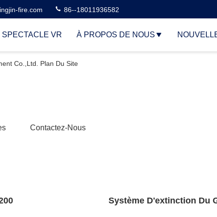
ngjin-fire.com
86--18011936582
 SPECTACLE VR
À PROPOS DE NOUS
NOUVELL
nt Co.,Ltd. Plan Du Site
es
Contactez-Nous
200
Système D'extinction Du