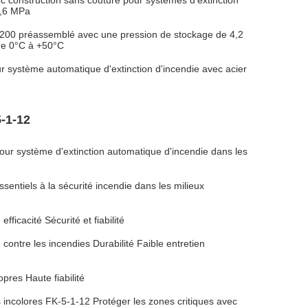
 construction sans couture pour systèmes d'extinction
5,6 MPa
M200 préassemblé avec une pression de stockage de 4,2
de 0°C à +50°C
r système automatique d'extinction d'incendie avec acier
-1-12
ur système d'extinction automatique d'incendie dans les
sentiels à la sécurité incendie dans les milieux
ficacité Sécurité et fiabilité
ontre les incendies Durabilité Faible entretien
pres Haute fiabilité
s incolores FK-5-1-12 Protéger les zones critiques avec