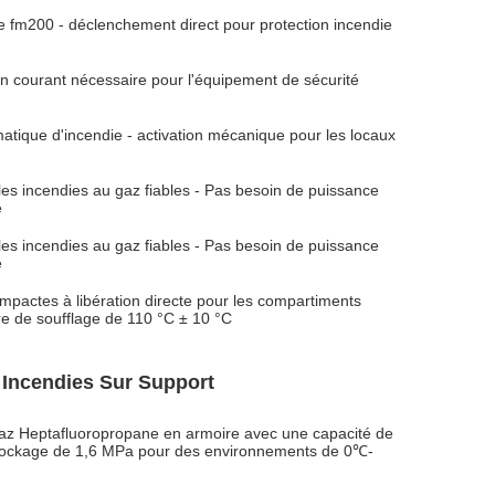
 fm200 - déclenchement direct pour protection incendie
un courant nécessaire pour l'équipement de sécurité
atique d'incendie - activation mécanique pour les locaux
les incendies au gaz fiables - Pas besoin de puissance
e
les incendies au gaz fiables - Pas besoin de puissance
e
mpactes à libération directe pour les compartiments
e de soufflage de 110 °C ± 10 °C
 Incendies Sur Support
 gaz Heptafluoropropane en armoire avec une capacité de
stockage de 1,6 MPa pour des environnements de 0℃-