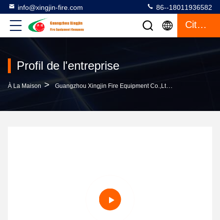
info@xingjin-fire.com
86--18011936582
Citation
Profil de l'entreprise
>
À La Maison
Guangzhou Xingjin Fire Equipment Co.,Ltd. Profil De L'entreprise