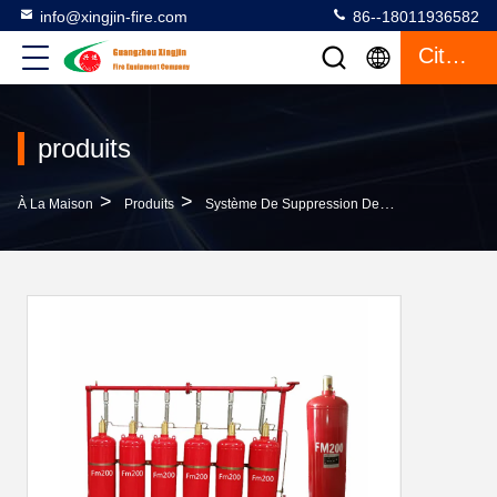
info@xingjin-fire.com
86--18011936582
Citation
produits
>
>
À La Maison
Produits
Système De Suppression Des Incendies FM200