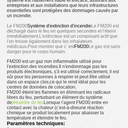
système est hautement fiable et efficace, assurant aux
entreprises et aux installations que leurs infrastructures
essentielles sont protégées des dommages causés par
un incendie.
Le FM200
Système d'extinction d'incendie
Le FM200 est
déchargé dans le feu en quelques secondes et l'éteint
immédiatement.L'extincteur est un composant actif que
l'on trouve également dans les inhalateurs
médicaux.Pour montrer que c' est
FM200
Le gaz est sans
danger pour le corps humain.
FM200 est un gaz non inflammable utilisé pour
l'extinction des incendies.Il n'endommage pas les
produits électroniques, s'il est utilisé correctement, il est
sûr pour les personnes à respirer et peut être utilisé
dans un espace clos,ce qui le rend idéal pour les
centres de données de colocation.
FM200 éteint les flammes en éliminant les radicaux
libres du feu, perturbant un élément du système
de
tétraèdre de feu
Lorsque l'agent FM200 entre en
contact avec la chaleur (c'est-à-direune réaction
chimique se produit localement pour abaisser la
température et éteindre le feu.
Paramètres techniques: