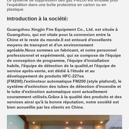
Le système de suppression des gaz FM200 est emballé pour
l'expédition dans une boîte protectrice en carton ou en
plastique.
Introduction à la société:
Guangzhou Xingjin Fire Equipment Co., Ltd. est située à
Guangzhou, qui est vitale pour la connexion entre la
Chine et le reste du monde.Il est entouré d'excellents
moyens de transport et d'un environnement
agréable.Nous sommes un fabricant, et notre personnel
professionnel et expérimenté, qui se compose de l'équipe
de conception de programme, l'équipe d'installation
habile, l'équipe de détection de la qualité,et l'équipe de
service après-vente, est dédié à l'étude et au
développement de produits HFC-227ea
(FM200).l'extincteur automatique FM200 (style plafond), le
système d'extinction des tubes de détection d'incendie et
le tube d'extinction automatique sont actuellement
couramment utilisés.Grâce à la qualité des produits et des
services ainsi qu'à la bonne réputation, notre société est
bien accueillie par les clients en Chine.