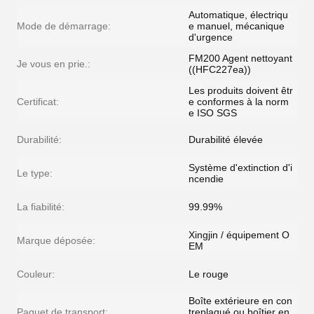
Automatique, électriqu
Mode de démarrage:
e manuel, mécanique
d'urgence
FM200 Agent nettoyant
Je vous en prie.:
((HFC227ea))
Les produits doivent êtr
Certificat:
e conformes à la norm
e ISO SGS
Durabilité:
Durabilité élevée
Système d'extinction d'i
Le type:
ncendie
La fiabilité:
99.99%
Xingjin / équipement O
Marque déposée:
EM
Couleur:
Le rouge
Boîte extérieure en con
Paquet de transport:
treplaqué ou boîtier en