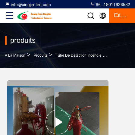
info@xingjin-fire.com
86--18011936582
Citation
produits
>
>
>
À La Maison
Produits
Tube De Détection Incendie
Tube D'extinc