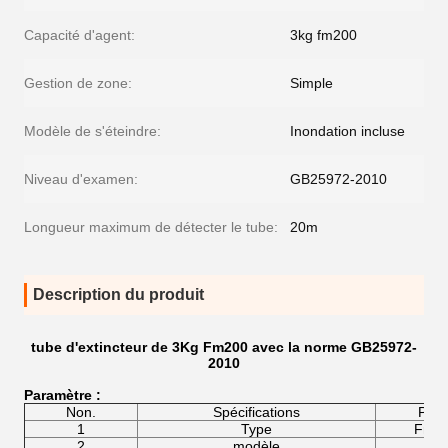
Capacité d'agent:
3kg fm200
Gestion de zone:
Simple
Modèle de s'éteindre:
Inondation incluse
Niveau d'examen:
GB25972-2010
Longueur maximum de détecter le tube:
20m
Description du produit
tube d'extincteur de 3Kg Fm200 avec la norme GB25972-
2010
Paramètre :
Non.
Spécifications
Para
1
Type
Fm200
2
modèle
WZ