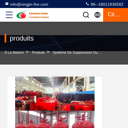
info@xingjin-fire.com
86--18011936582
Citation
produits
>
>
À La Maison
Produits
Système De Suppression Du Feu Par Mousse