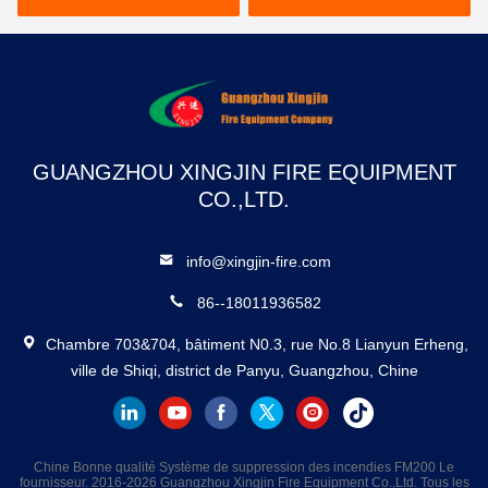
proportionnelle et une
64 L/S, portée maximale
capacité de réservoir de
de 45 à 70 m et
500L à 15000L
construction en acier
inoxydable
GUANGZHOU XINGJIN FIRE EQUIPMENT
CO.,LTD.
info@xingjin-fire.com
86--18011936582
Chambre 703&704, bâtiment N0.3, rue No.8 Lianyun Erheng,
ville de Shiqi, district de Panyu, Guangzhou, Chine
Chine Bonne qualité Système de suppression des incendies FM200 Le
fournisseur. 2016-2026 Guangzhou Xingjin Fire Equipment Co.,Ltd. Tous les