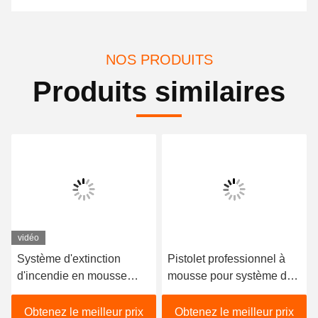
NOS PRODUITS
Produits similaires
vidéo
Système d'extinction
Pistolet professionnel à
d'incendie en mousse
mousse pour système de
d'acier au carbone avec
suppression d'incendie
3% à 6% de mousse
avec débit de jet de 20 à
Obtenez le meilleur prix
Obtenez le meilleur prix