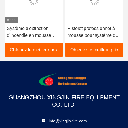
vidéo
Système d'extinction
Pistolet professionnel à
d'incendie en mousse
mousse pour système de
d'acier au carbone avec
suppression d'incendie
3% à 6% de mousse
avec débit de jet de 20 à
Obtenez le meilleur prix
Obtenez le meilleur prix
proportionnelle et une
64 L/S, portée maximale
capacité de réservoir de
de 45 à 70 m et
500L à 15000L
construction en acier
inoxydable
GUANGZHOU XINGJIN FIRE EQUIPMENT
CO.,LTD.
info@xingjin-fire.com