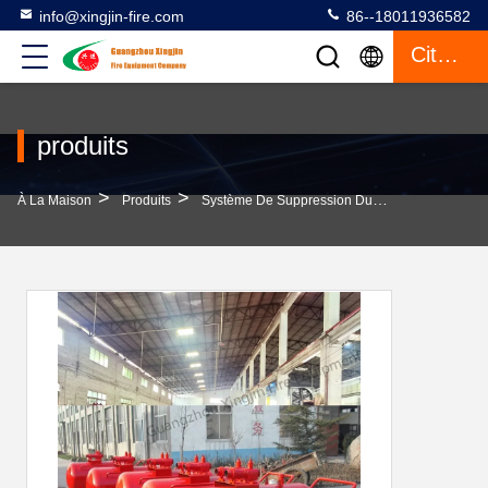
info@xingjin-fire.com
86--18011936582
Citation
produits
>
>
À La Maison
Produits
Système De Suppression Du Feu Par Mousse