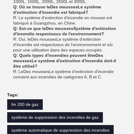
1000L, 1500L, 2000L, 2500L et 3000L.
Q: Où se trouve le
Des mousses
Le système
d'extinction d'incendie est fabriqué?
R: Le système d'extinction d'incendie en mousse est
fabriqué à Guangzhou, en Chine.
Q: Est-ce que le
Des mousses
Système d'extinction
d'incendie respectueux de l'environnement?
R: Oui, le
Des mousses
Le système d'extinction
d'incendie est respectueux de l'environnement et sûr
pour une utilisation dans des espaces occupés.
Q: Quels types d'incendies peuvent être
Des
mousses
Le système d'extinction d'incendie doit-il
être utilisé?
R: Le
Des mousses
Le système d'extinction d'incendie
convient aux incendies de catégories A, B et C.
Tags:
fm 200 de gaz
système de suppression des incendies de gaz
système automatique de suppression des incendies