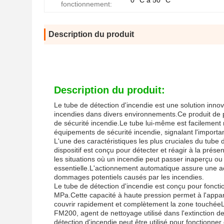
0 °C à 50 °C
fonctionnement:
Description du produit
Description du produit:
Le tube de détection d'incendie est une solution inn
incendies dans divers environnements.Ce produit de p
de sécurité incendie.Le tube lui-même est facilement 
équipements de sécurité incendie, signalant l'importanc
L'une des caractéristiques les plus cruciales du tube
dispositif est conçu pour détecter et réagir à la prés
les situations où un incendie peut passer inaperçu ou
essentielle.L'actionnement automatique assure une act
dommages potentiels causés par les incendies.
Le tube de détection d'incendie est conçu pour fonct
MPa.Cette capacité à haute pression permet à l'apparei
couvrir rapidement et complètement la zone touchéeL
FM200, agent de nettoyage utilisé dans l'extinction d
détection d'incendie peut être utilisé pour fonctionne