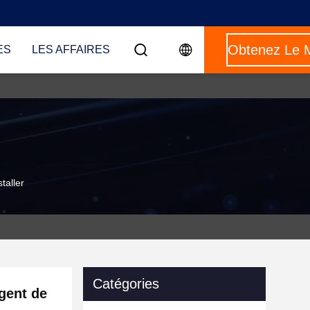
ES
LES AFFAIRES
taller
Catégories
gent de