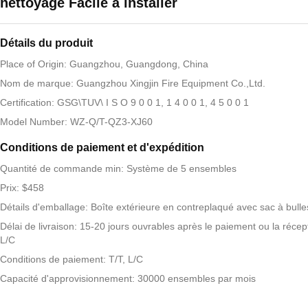
nettoyage Facile à installer
Détails du produit
Place of Origin: Guangzhou, Guangdong, China
Nom de marque: Guangzhou Xingjin Fire Equipment Co.,Ltd.
Certification: GSG\TUV\ I S O 9 0 0 1, 1 4 0 0 1, 4 5 0 0 1
Model Number: WZ-Q/T-QZ3-XJ60
Conditions de paiement et d'expédition
Quantité de commande min: Système de 5 ensembles
Prix: $458
Détails d'emballage: Boîte extérieure en contreplaqué avec sac à bulle
Délai de livraison: 15-20 jours ouvrables après le paiement ou la récep
L/C
Conditions de paiement: T/T, L/C
Capacité d'approvisionnement: 30000 ensembles par mois