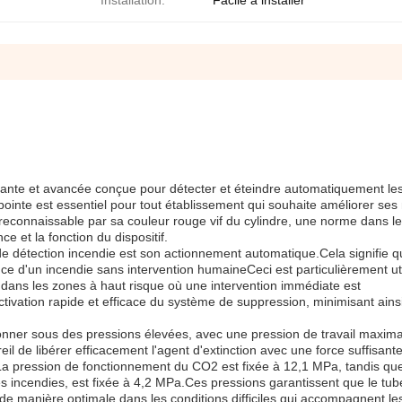
Installation:
Facile à installer
ovante et avancée conçue pour détecter et éteindre automatiquement le
ointe est essentiel pour tout établissement qui souhaite améliorer se
reconnaissable par sa couleur rouge vif du cylindre, une norme dans l
e et la fonction du dispositif.
 de détection incendie est son actionnement automatique.Cela signifie q
ence d'un incendie sans intervention humaineCeci est particulièrement ut
 dans les zones à haut risque où une intervention immédiate est
ivation rapide et efficace du système de suppression, minimisant ainsi
ionner sous des pressions élevées, avec une pression de travail maxima
l de libérer efficacement l'agent d'extinction avec une force suffisant
a pression de fonctionnement du CO2 est fixée à 12,1 MPa, tandis que
es incendies, est fixée à 4,2 MPa.Ces pressions garantissent que le tub
r de manière optimale dans les conditions difficiles qui accompagnent le