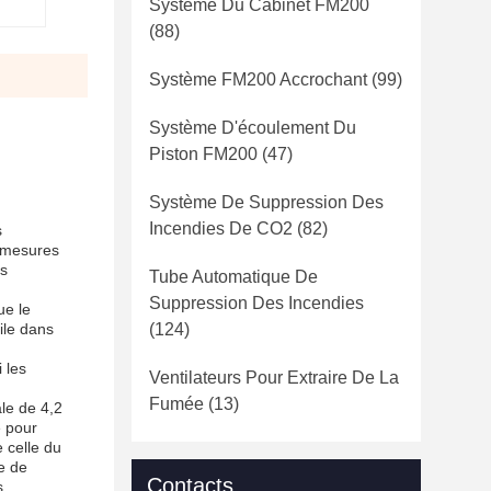
Système Du Cabinet FM200
(88)
Système FM200 Accrochant
(99)
Système D'écoulement Du
Piston FM200
(47)
Système De Suppression Des
Incendies De CO2
(82)
s
s mesures
es
Tube Automatique De
Suppression Des Incendies
ue le
ile dans
(124)
 les
Ventilateurs Pour Extraire De La
Fumée
(13)
le de 4,2
e pour
 celle du
e de
Contacts
s