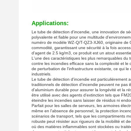
Applications:
Le tube de détection d'incendie, une innovation de sé
polyvalente et fiable pour une multitude d'environne
numéro de modèle WZ-Q/T-QZ3-XJ60, originaire de Gu
commodité, garantissant une sécurité à la fois acces
d'agent de 2.5 kg/m3, ce produit est un atout essentie
L'une des caractéristiques les plus remarquables du tu
contre les incendies efficace sans la complexité et le 
de perturbation de l'infrastructure existante, ce qui l
industriels.
Le tube de détection d'incendie est particulièrement
traditionnels de détection d'incendie peuvent ne pas êt
d'aluminium durable pour assurer la longévité et la r
être utilisé avec des agents d'extinction tels que FM20
éteindre les incendies sans laisser de résidus ni en
Parfait pour les salles de serveurs, les armoires élect
même en l'absence de personnel, la protection incend
scénarios de transport, tels que les compartiments m
robuste peut résister aux rigueurs de la mobilité et d
où des matières inflammables sont stockées ou traité