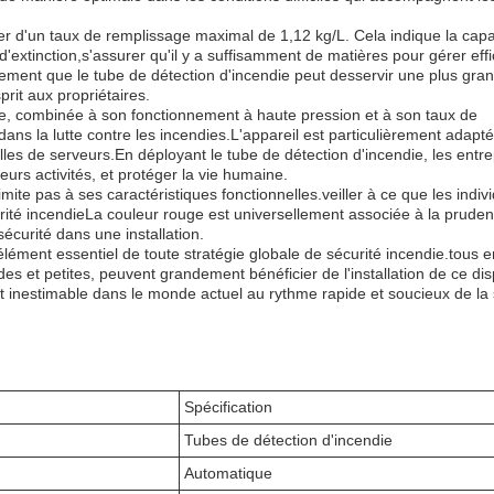
ter d'un taux de remplissage maximal de 1,12 kg/L. Cela indique la capa
t d'extinction,s'assurer qu'il y a suffisamment de matières pour gérer ef
lement que le tube de détection d'incendie peut desservir une plus gra
prit aux propriétaires.
ie, combinée à son fonctionnement à haute pression et à son taux de
dans la lutte contre les incendies.L'appareil est particulièrement adapté
salles de serveurs.En déployant le tube de détection d'incendie, les entr
eurs activités, et protéger la vie humaine.
ite pas à ses caractéristiques fonctionnelles.veiller à ce que les indiv
rité incendieLa couleur rouge est universellement associée à la pruden
sécurité dans une installation.
 élément essentiel de toute stratégie globale de sécurité incendie.tous 
s et petites, peuvent grandement bénéficier de l'installation de ce disp
st inestimable dans le monde actuel au rythme rapide et soucieux de la 
Spécification
Tubes de détection d'incendie
Automatique