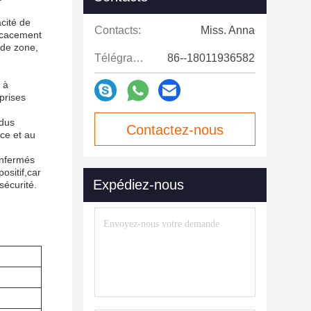
cité de
Contacts:
Miss. Anna
ficacement
nde zone,
Télégramme:
86--18011936582
 à
eprises
idus
Contactez-nous
ce et au
enfermés
maintenant
ositif,car
Expédiez-nous
sécurité.