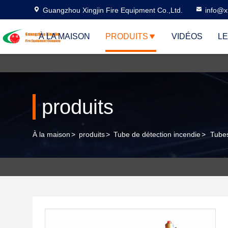
Guangzhou Xingjin Fire Equipment Co.,Ltd.
info@xi
À LA MAISON
PRODUITS
VIDÉOS
LE
produits
À la maison
>
produits
>
Tube de détection incendie
>
Tubes