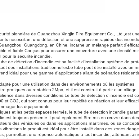
curité pionnière de Guangzhou Xingjin Fire Equipment Co., Ltd.,est une
ments nécessitant une détection et une suppression rapides des incend
angzhou, Guangdong, en Chine, incarne un mélange parfait d'efficac
sible et fiable.Conçus pour assurer une couverture avec une densité mi
l pour la sécurité incendie.
be de détection d'incendie est sa facilité d'installation.système de prot
coût des installations traditionnellesLe tube peut être installé avec un
e rend idéal pour une gamme d'applications allant de scénarios résidenti
 adapté pour une utilisation dans des environnements où les systèmes
re pratiques ou rentables.2Mpa, et il est construit à partir d'un alliage
ésilience dans diverses conditions.Le tube de détection d'incendie est c
0 et CO2, qui sont connus pour leur rapidité de réaction et leur efficaci
dommager les équipements.
riques et les petits espaces fermés, le tube de détection incendie garan
ie est toujours présente.Il peut également être mis en œuvre dans des
oteurs des véhicules ou dans les applications maritimes, où sa concept
es vibrations.le produit est idéal pour être installé dans des zones dang
es, permettant une réponse automatique à tout incendie, atténuant ains