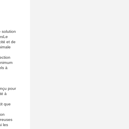
 solution
iesLe
ité et de
nimale
ection
 minimum
els à
onçu pour
té à
tit que
ion
ereuses
i les