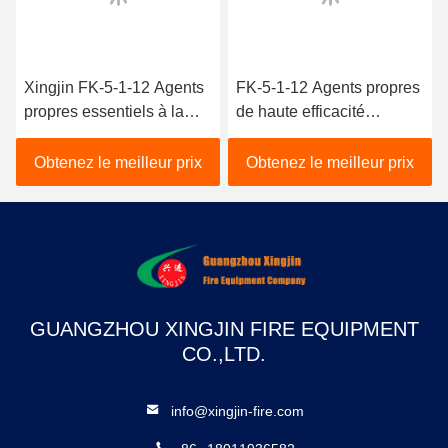
Xingjin FK-5-1-12 Agents
FK-5-1-12 Agents propres
propres essentiels à la
de haute efficacité
sécurité incendie dans les
Sécurité et fiabilité
milieux industriels
Obtenez le meilleur prix
Obtenez le meilleur prix
GUANGZHOU XINGJIN FIRE EQUIPMENT
CO.,LTD.
info@xingjin-fire.com