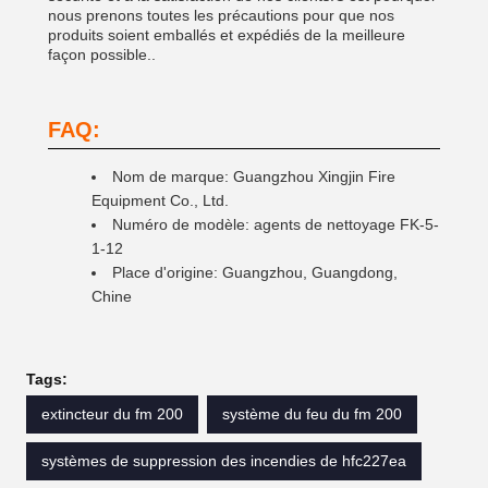
nous prenons toutes les précautions pour que nos
produits soient emballés et expédiés de la meilleure
façon possible..
FAQ:
Nom de marque: Guangzhou Xingjin Fire
Equipment Co., Ltd.
Numéro de modèle: agents de nettoyage FK-5-
1-12
Place d'origine: Guangzhou, Guangdong,
Chine
Tags:
extincteur du fm 200
système du feu du fm 200
systèmes de suppression des incendies de hfc227ea