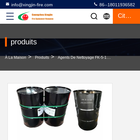
info@xingjin-fire.com
86--18011936582
Citation
produits
>
>
>
À La Maison
Produits
Agents De Nettoyage FK-5-1-12
Agents De