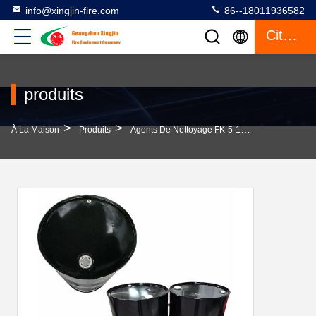
info@xingjin-fire.com
86--18011936582
Citation
produits
>
>
>
À La Maison
Produits
Agents De Nettoyage FK-5-1-12
Agents De 