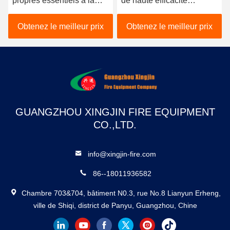
propres essentiels à la
de haute efficacité
sécurité incendie dans les
Sécurité et fiabilité
milieux industriels
Obtenez le meilleur prix
Obtenez le meilleur prix
GUANGZHOU XINGJIN FIRE EQUIPMENT
CO.,LTD.
info@xingjin-fire.com
86--18011936582
Chambre 703&704, bâtiment N0.3, rue No.8 Lianyun Erheng,
ville de Shiqi, district de Panyu, Guangzhou, Chine