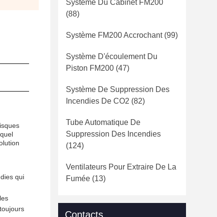
Système Du Cabinet FM200
(88)
Système FM200 Accrochant
(99)
Système D'écoulement Du
Piston FM200
(47)
Système De Suppression Des
Incendies De CO2
(82)
Tube Automatique De
risques
Suppression Des Incendies
 quel
olution
(124)
Ventilateurs Pour Extraire De La
dies qui
Fumée
(13)
les
toujours
Contacts