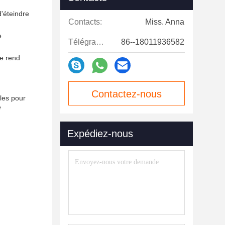
d'éteindre
Contacts:
Miss. Anna
e
Télégramme:
86--18011936582
le rend
Contactez-nous
les pour
e
maintenant
Expédiez-nous