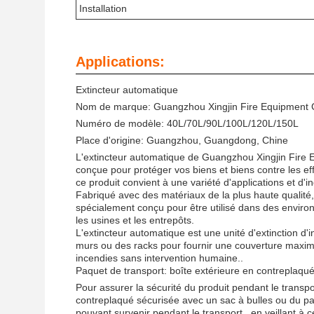
Installation
Applications:
Extincteur automatique
Nom de marque: Guangzhou Xingjin Fire Equipment C
Numéro de modèle: 40L/70L/90L/100L/120L/150L
Place d'origine: Guangzhou, Guangdong, Chine
L'extincteur automatique de Guangzhou Xingjin Fire Equ
conçue pour protéger vos biens et biens contre les e
ce produit convient à une variété d'applications et d'in
Fabriqué avec des matériaux de la plus haute qualité,
spécialement conçu pour être utilisé dans des environ
les usines et les entrepôts.
L'extincteur automatique est une unité d'extinction d'i
murs ou des racks pour fournir une couverture maximal
incendies sans intervention humaine..
Paquet de transport: boîte extérieure en contreplaqué
Pour assurer la sécurité du produit pendant le transpo
contreplaqué sécurisée avec un sac à bulles ou du p
pouvant survenir pendant le transport., en veillant à ce 