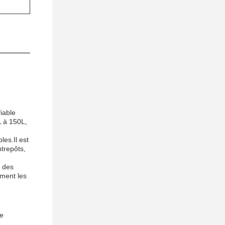
iable
L à 150L,
les.Il est
trepôts,
r des
ement les
ge