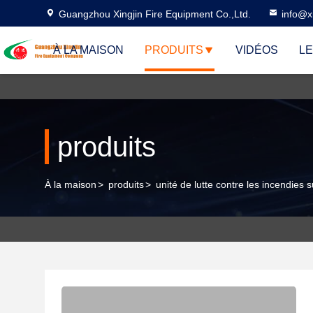
Guangzhou Xingjin Fire Equipment Co.,Ltd.
info@xi
À LA MAISON
PRODUITS
VIDÉOS
LE
produits
À la maison
>
produits
>
unité de lutte contre les incendies 