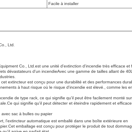
Facile à installer
o., Ltd.
ipment Co., Ltd.est une unité d'extinction d'incendie très efficace et f
ffets dévastateurs d'un incendieAvec une gamme de tailles allant de 40
dustries.
 cet extincteur est conçu pour une durabilité et des performances durab
nements à haut risque où le risque d'incendie est élevé., comme les en
ncendie de type rack, ce qui signifie qu'il peut être facilement monté su
e.Ce qui signifie qu'il peut détecter et éteindre rapidement et efficac
 avec sac à bulles ou papier
rt, l'extincteur automatique est emballé dans une boîte extérieure en
apier.Cet emballage est conçu pour protéger le produit de tout domma
qu'il arrive en parfait état.