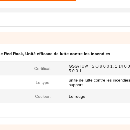
 de Red Rack
,
Unité efficace de lutte contre les incendies
GSG\TUV\ I S O 9 0 0 1, 1 14 0 0
Certificat:
5 0 0 1
unité de lutte contre les incendie
Le type:
support
Couleur:
Le rouge