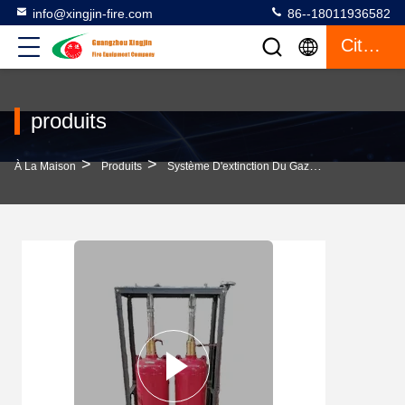
info@xingjin-fire.com
86--18011936582
Citation
produits
>
>
>
À La Maison
Produits
Système D'extinction Du Gaz FM200
Systè