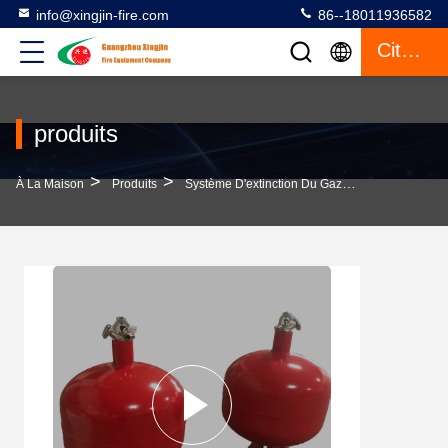
info@xingjin-fire.com
86--18011936582
Citation
produits
>
>
>
À La Maison
Produits
Système D'extinction Du Gaz FM200
Systè