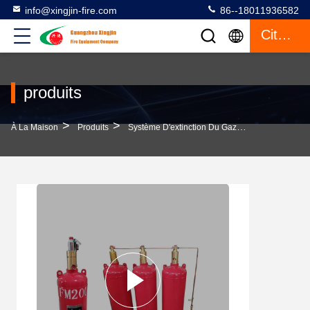
info@xingjin-fire.com
86--18011936582
Citation
produits
>
>
>
À La Maison
Produits
Système D'extinction Du Gaz FM200
Systèm