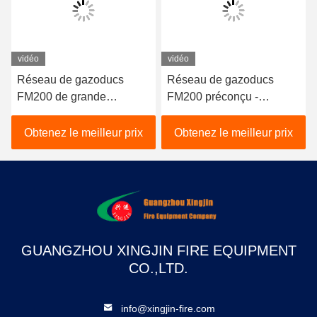
vidéo
vidéo
Réseau de gazoducs
Réseau de gazoducs
FM200 de grande
FM200 préconçu -
capacité - Équipement de
Système fiable de gaz
lutte contre les incendies
inerte pour centrales
Obtenez le meilleur prix
Obtenez le meilleur prix
de qualité professionnelle
électriques
GUANGZHOU XINGJIN FIRE EQUIPMENT
CO.,LTD.
info@xingjin-fire.com