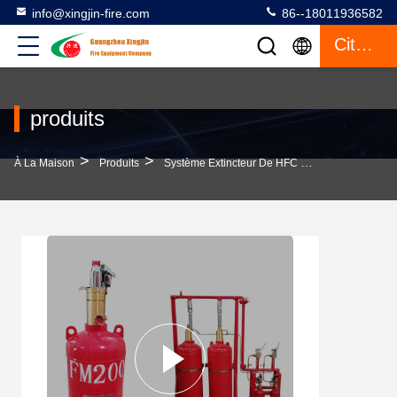
info@xingjin-fire.com
86--18011936582
Citation
produits
>
>
>
À La Maison
Produits
Système Extincteur De HFC 227ea
Système