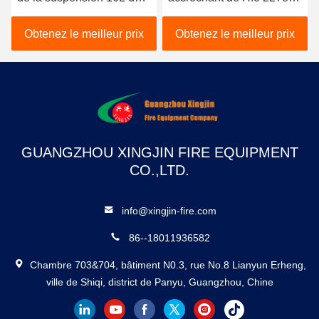
système de salle HFC
avec le déclencheur
227ea
électrique
Obtenez le meilleur prix
Obtenez le meilleur prix
GUANGZHOU XINGJIN FIRE EQUIPMENT
CO.,LTD.
info@xingjin-fire.com
86--18011936582
Chambre 703&704, bâtiment N0.3, rue No.8 Lianyun Erheng,
ville de Shiqi, district de Panyu, Guangzhou, Chine