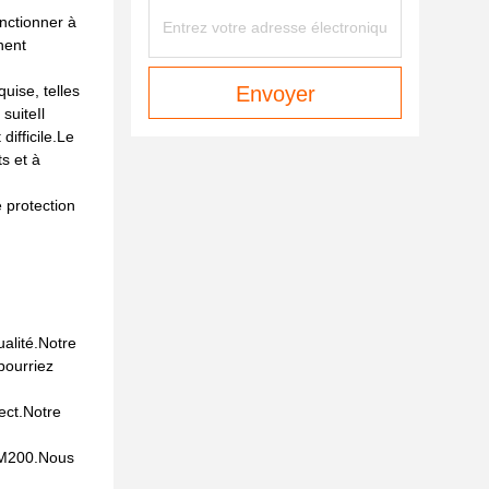
nctionner à
hent
uise, telles
Envoyer
suiteIl
ifficile.Le
s et à
 protection
alité.Notre
pourriez
ect.Notre
 FM200.Nous