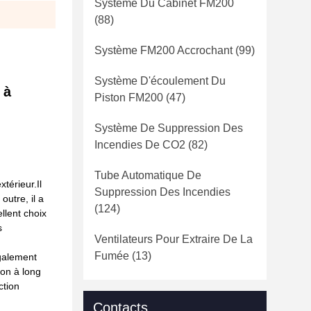
Système Du Cabinet FM200
(88)
Système FM200 Accrochant
(99)
Système D'écoulement Du
 à
Piston FM200
(47)
Système De Suppression Des
Incendies De CO2
(82)
Tube Automatique De
térieur.Il
Suppression Des Incendies
utre, il a
(124)
llent choix
s
Ventilateurs Pour Extraire De La
Fumée
(13)
également
ion à long
ction
Contacts