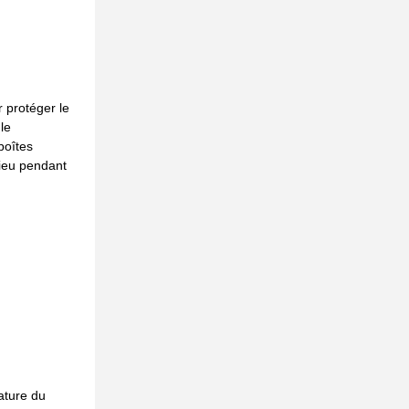
 protéger le
le
boîtes
ieu pendant
ature du