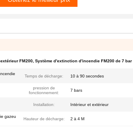
 extérieur FM200
,
Système d'extinction d'incendie FM200 de 7 bar
incendie
Temps de décharge:
10 à 90 secondes
pression de
7 bars
fonctionnement:
Installation:
Intérieur et extérieur
die gazeu
Hauteur de décharge:
2 à 4 M