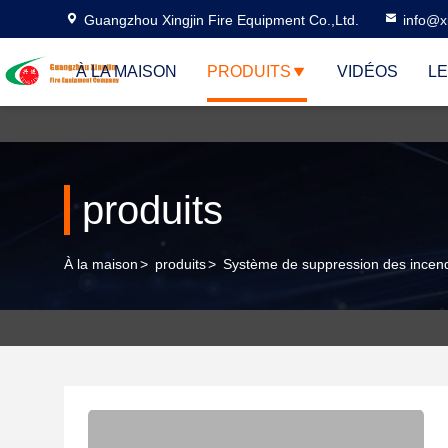
Guangzhou Xingjin Fire Equipment Co.,Ltd.
info@xi
À LA MAISON
PRODUITS
VIDÉOS
LE
produits
À la maison
>
produits
>
Système de suppression des ince