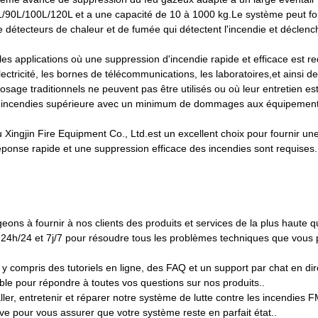
70L/90L/100L/120L et a une capacité de 10 à 1000 kg.Le système peut fo
 détecteurs de chaleur et de fumée qui détectent l'incendie et déclenc
es applications où une suppression d'incendie rapide et efficace est req
lectricité, les bornes de télécommunications, les laboratoires,et ainsi de 
age traditionnels ne peuvent pas être utilisés ou où leur entretien est d
les incendies supérieure avec un minimum de dommages aux équipement
ingjin Fire Equipment Co., Ltd.est un excellent choix pour fournir une
éponse rapide et une suppression efficace des incendies sont requises.
 à fournir à nos clients des produits et services de la plus haute qu
e 24h/24 et 7j/7 pour résoudre tous les problèmes techniques que vous 
y compris des tutoriels en ligne, des FAQ et un support par chat en dir
le pour répondre à toutes vos questions sur nos produits..
aller, entretenir et réparer notre système de lutte contre les incendies
e pour vous assurer que votre système reste en parfait état..