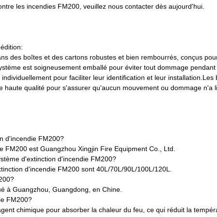
ontre les incendies FM200, veuillez nous contacter dès aujourd'hui.
édition:
ns des boîtes et des cartons robustes et bien rembourrés, conçus pour
ystème est soigneusement emballé pour éviter tout dommage pendant 
ividuellement pour faciliter leur identification et leur installation.Les 
 de haute qualité pour s'assurer qu'aucun mouvement ou dommage n'a l
on d'incendie FM200?
ie FM200 est Guangzhou Xingjin Fire Equipment Co., Ltd.
stème d'extinction d'incendie FM200?
tinction d'incendie FM200 sont 40L/70L/90L/100L/120L.
M200?
iqué à Guangzhou, Guangdong, en Chine.
ndie FM200?
agent chimique pour absorber la chaleur du feu, ce qui réduit la tempér