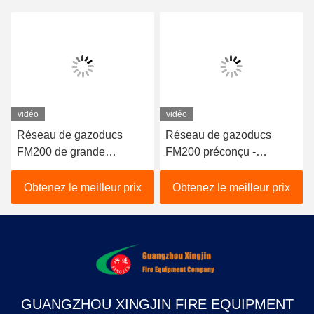
vidéo
vidéo
Réseau de gazoducs
Réseau de gazoducs
FM200 de grande
FM200 préconçu -
capacité - Équipement de
Système fiable de gaz
lutte contre les incendies
inerte pour centrales
Obtenez le meilleur prix
Obtenez le meilleur prix
de qualité professionnelle
électriques
GUANGZHOU XINGJIN FIRE EQUIPMENT