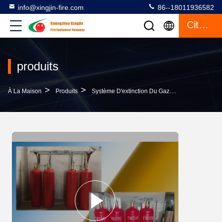
info@xingjin-fire.com
86--18011936582
Citation
produits
>
>
>
À La Maison
Produits
Système D'extinction Du Gaz FM200
Systèm