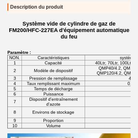
Description du produit
Système vide de cylindre de gaz de
FM200/HFC-227EA d'équipement automatique
du feu
Paramètre :
NON.
Caractéristiques
système
1
Capacité
40Ltr, 70Ltr, 100Ltr, 1
QMP40/4.2, QMP70/
2
Modèle de dispositif
QMP120/4.2, QMP15
3
Pression de remplissage
4.2
4
Taux remplissant maximum
0.95
5
Temps de décharge
6
Puissance
Dispositif d'entraînement
7
d'azote
8
Environs de stockage
9
Proportion
10
Volume