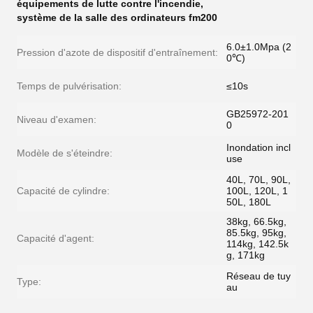
équipements de lutte contre l'incendie
,
système de la salle des ordinateurs fm200
6.0±1.0Mpa (2
Pression d'azote de dispositif d'entraînement:
0℃)
Temps de pulvérisation:
≤10s
GB25972-201
Niveau d'examen:
0
Inondation incl
Modèle de s'éteindre:
use
40L, 70L, 90L,
Capacité de cylindre:
100L, 120L, 1
50L, 180L
38kg, 66.5kg,
85.5kg, 95kg,
Capacité d'agent:
114kg, 142.5k
g, 171kg
Réseau de tuy
Type:
au