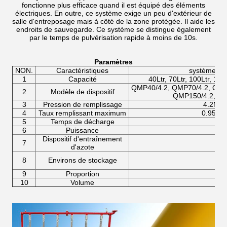
fonctionne plus efficace quand il est équipé des éléments
électriques. En outre, ce système exige un peu d'extérieur de
salle d'entreposage mais à côté de la zone protégée. Il aide les
endroits de sauvegarde. Ce système se distingue également
par le temps de pulvérisation rapide à moins de 10s.
Paramètres
NON.
Caractéristiques
système 4.
1
Capacité
40Ltr, 70Ltr, 100Ltr, 120
QMP40/4.2, QMP70/4.2, QMP
2
Modèle de dispositif
QMP150/4.2, QM
3
Pression de remplissage
4.2Mp
4
Taux remplissant maximum
0.95kg/
5
Temps de décharge
6
Puissance
Dispositif d'entraînement
7
d'azote
8
Environs de stockage
9
Proportion
10
Volume