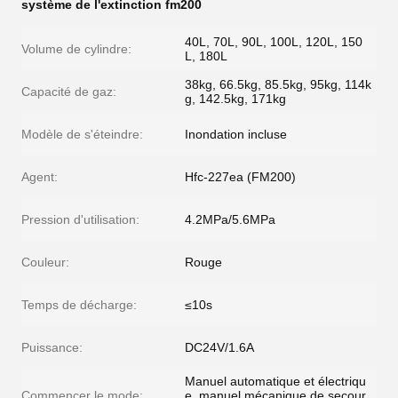
système de l'extinction fm200
40L, 70L, 90L, 100L, 120L, 150
Volume de cylindre:
L, 180L
38kg, 66.5kg, 85.5kg, 95kg, 114k
Capacité de gaz:
g, 142.5kg, 171kg
Modèle de s'éteindre:
Inondation incluse
Agent:
Hfc-227ea (FM200)
Pression d'utilisation:
4.2MPa/5.6MPa
Couleur:
Rouge
Temps de décharge:
≤10s
Puissance:
DC24V/1.6A
Manuel automatique et électriqu
Commencer le mode:
e, manuel mécanique de secour