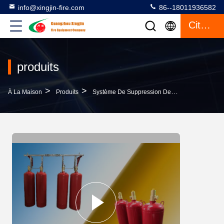
info@xingjin-fire.com
86--18011936582
Citation
produits
>
>
À La Maison
Produits
Système De Suppression Des Incendies FM200